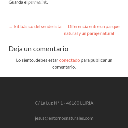
Guarda el
permalink
.
Navegación
←
kit básico del senderista
Diferencia entre un parque
natural y un paraje natural
→
de
entradas
Deja un comentario
Lo siento, debes estar
conectado
para publicar un
comentario.
C/ La Luz Nº 1 - 46160 LLIRIA
jesus@entornosnaturales.com