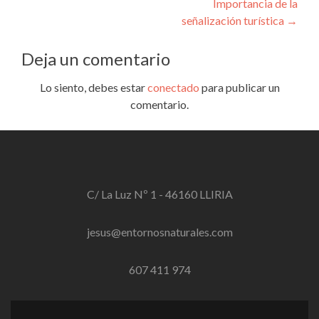
Importancia de la
de
señalización turística
→
entradas
Deja un comentario
Lo siento, debes estar
conectado
para publicar un
comentario.
C/ La Luz Nº 1 - 46160 LLIRIA
jesus@entornosnaturales.com
607 411 974